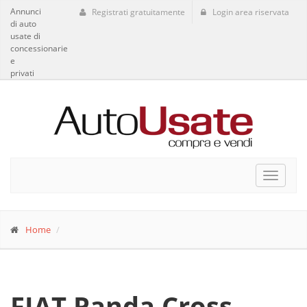
Annunci
Registrati gratuitamente
Login area riservata
di auto
usate di
concessionarie
e
privati
Toggle
navigat
Home
FIAT Panda Cross